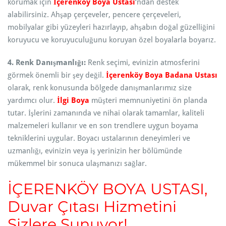
korumak için
İçerenköy Boya Ustası
‘ndan destek
alabilirsiniz. Ahşap çerçeveler, pencere çerçeveleri,
mobilyalar gibi yüzeyleri hazırlayıp, ahşabın doğal güzelliğini
koruyucu ve koruyuculuğunu koruyan özel boyalarla boyarız.
4. Renk Danışmanlığı:
Renk seçimi, evinizin atmosferini
görmek önemli bir şey değil.
İçerenköy Boya Badana Ustası
olarak, renk konusunda bölgede danışmanlarımız size
yardımcı olur.
İlgi Boya
müşteri memnuniyetini ön planda
tutar. İşlerini zamanında ve nihai olarak tamamlar, kaliteli
malzemeleri kullanır ve en son trendlere uygun boyama
tekniklerini uygular. Boyacı ustalarının deneyimleri ve
uzmanlığı, evinizin veya iş yerinizin her bölümünde
mükemmel bir sonuca ulaşmanızı sağlar.
İÇERENKÖY BOYA USTASI
,
Duvar Çıtası Hizmetini
Sizlere Sunuyor!