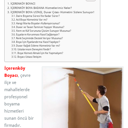
İÇERENKÖY BOYACI
İÇERENKÖY BOYA BADANA Hizmetlerimiz Neler?
İÇERENKÖY BOYA USTASI, Duvar Çıtası Hizmetini Sizlere Sunuyor!
Daire Boyama Süresi Ne Kadar Sürer?
Acil Boya Hizmetiniz Var mı?
Hangi Marka Boyaları Kullanıyorsunuz?
Duvar ve Tavan Tamiratı Yapıyor Musunuz?
Nem ve Küf Sorununa Çözüm Sunuyor Musunuz?
Eşyaların Korunması Nasıl Sağlanıyor?
Renk Seçiminde Destek Veriyor Musunuz?
Boya İçin Fiyatlandırma Nasıl Yapılıyor?
Duvar Kağıdı Sökme Hizmetiniz Var mı?
Ustalarınızın Deneyimi Nedir?
Boya Hizmeti Almak İçin Ne Yapmalıyım?
Boyacı Ustası İletişim
İçerenköy
Boyacı
, çevre
ilçe ve
mahallelerde
profesyonel
boyama
hizmetleri
sunan öncü bir
firmadır.