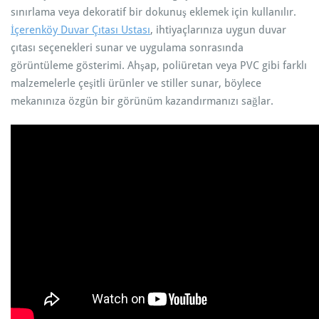
sınırlama veya dekoratif bir dokunuş eklemek için kullanılır.
İçerenköy Duvar Çıtası Ustası
, ihtiyaçlarınıza uygun duvar
çıtası seçenekleri sunar ve uygulama sonrasında
görüntüleme gösterimi. Ahşap, poliüretan veya PVC gibi farklı
malzemelerle çeşitli ürünler ve stiller sunar, böylece
mekanınıza özgün bir görünüm kazandırmanızı sağlar.