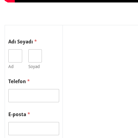
A
Adı Soyadı
*
d
ı
T
e
l
Ad
Soyad
e
f
Telefon
*
o
n
S
o
y
a
E-posta
*
d
ı