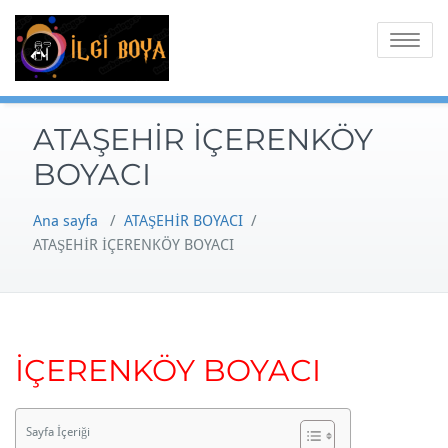
Skip
to
Toggle
content
navigatio
ATAŞEHİR İÇERENKÖY
BOYACI
Ana sayfa
/
ATAŞEHİR BOYACI
/
ATAŞEHİR İÇERENKÖY BOYACI
İÇERENKÖY BOYACI
Sayfa İçeriği