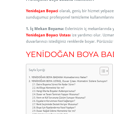
Yenidoğan Boyaci
olarak, geniş bir hizmet yelpaze
sunduğumuz profesyonel temizleme kullanımlarının
1. İç Mekan Boyama:
Evlerinizin iç mekanlarında y
Yenidoğan Boyacı Ustası
ize yardımcı olur. Uzman 
duvarlarınızı istediğiniz renklerde boyar. Pürüzsüz
YENİDOĞAN
BOYA BAD
Sayfa İçeriği
YENİDOĞAN BOYA BADANA Hizmetlerimiz Neler?
YENİDOĞAN BOYA USTASI, Duvar Çıtası Hizmetini Sizlere Sunuyor!
Daire Boyama Süresi Ne Kadar Sürer?
Acil Boya Hizmetiniz Var mı?
Hangi Marka Boyaları Kullanıyorsunuz?
Duvar ve Tavan Tamiratı Yapıyor Musunuz?
Nem ve Küf Sorununa Çözüm Sunuyor Musunuz?
Eşyaların Korunması Nasıl Sağlanıyor?
Renk Seçiminde Destek Veriyor Musunuz?
Boya İçin Fiyatlandırma Nasıl Yapılıyor?
Duvar Kağıdı Sökme Hizmetiniz Var mı?