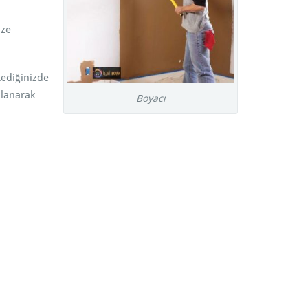
ize
tediğinizde
llanarak
Boyacı