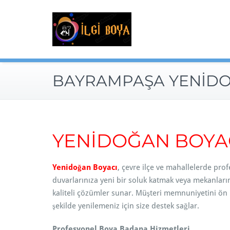
Skip
to
content
BAYRAMPAŞA YENİDO
YENİDOĞAN
BOYA
Yenidoğan Boyacı
, çevre ilçe ve mahallelerde pro
duvarlarınıza yeni bir soluk katmak veya mekanların
kaliteli çözümler sunar. Müşteri memnuniyetini ön pl
şekilde yenilemeniz için size destek sağlar.
Profesyonel Boya Badana Hizmetleri