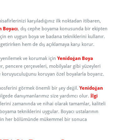
safirlerinizi karşıladığınız ilk noktadan itibaren,
n Boyacı
, dış cephe boyama konusunda bir ekipten
in en uygun boya ve badana tekniklerini kullanır.
 getirirken hem de dış açıklamaya karşı korur.
i yenilemek ve korumak için
Yenidoğan Boya
er, pencere çerçeveleri, mobilyalar gibi yüzeyleri
ve koruyuculuğunu koruyan özel boyalarla boyarız.
mosferini görmek önemli bir şey değil.
Yenidoğan
lgede danışmanlarımız size yardımcı olur.
İlgi
erini zamanında ve nihai olarak tamamlar, kaliteli
boyama tekniklerini uygular. Boyacı ustalarının
inizin her bölümünde mükemmel bir sonuca