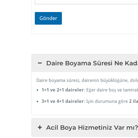
ı
M
e
Gönder
s
a
j
ı
n
ı
z
Daire Boyama Süresi Ne Kad
Daire boyama süresi, dairenin büyüklüğüne, dolul
1+1 ve 2+1 daireler
: Eğer daire boş ve tamirat
3+1 ve 4+1 daireler
: İşin durumuna göre
2 il
Acil Boya Hizmetiniz Var mı