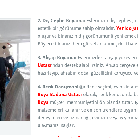
2. Dış Cephe Boyama:
Evlerinizin dış cephesi, mi
estetik bir görünüme sahip olmalıdır.
Yenidoğa
oluşur ve binanızın dış görünümünü yenilemek iç
Böylece binanızı hem görsel anlatımı çekici hale
3. Ahşap Boyama:
Evlerinizdeki ahşap yüzeyler
Ustası
‘ndan destek alabilirsiniz. Ahşap çerçevel
hazırlayıp, ahşabın doğal güzelliğini koruyucu 
4. Renk Danışmanlığı:
Renk seçimi, evinizin at
Boya Badana Ustası
olarak, renk konusunda bö
Boya
müşteri memnuniyetini ön planda tutar. İşl
malzemeleri kullanır ve en son trendlere uygun 
deneyimleri ve uzmanlığı, evinizin veya iş yer
ulaşmanızı sağlar.