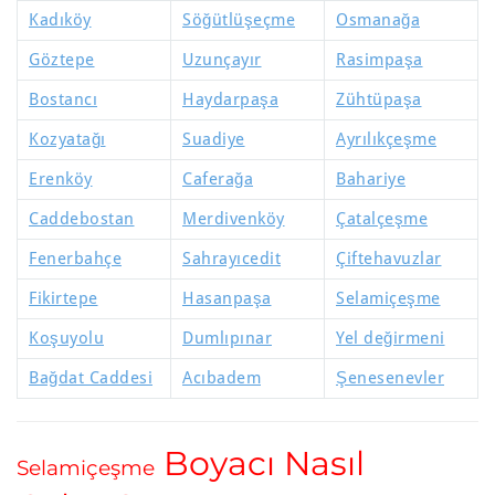
Kadıköy
Söğütlüşeçme
Osmanağa
Göztepe
Uzunçayır
Rasimpaşa
Bostancı
Haydarpaşa
Zühtüpaşa
Kozyatağı
Suadiye
Ayrılıkçeşme
Erenköy
Caferağa
Bahariye
Caddebostan
Merdivenköy
Çatalçeşme
Fenerbahçe
Sahrayıcedit
Çiftehavuzlar
Fikirtepe
Hasanpaşa
Selamiçeşme
Koşuyolu
Dumlıpınar
Yel değirmeni
Bağdat Caddesi
Acıbadem
Şenesenevler
Boyacı Nasıl
Selamiçeşme