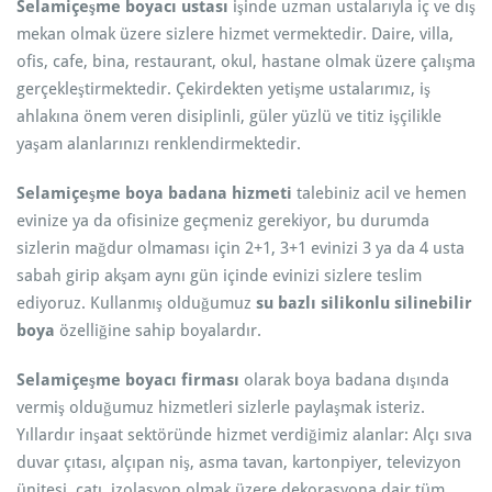
Selamiçeşme boyacı ustası
işinde uzman ustalarıyla iç ve dış
mekan olmak üzere sizlere hizmet vermektedir. Daire, villa,
ofis, cafe, bina, restaurant, okul, hastane olmak üzere çalışma
gerçekleştirmektedir. Çekirdekten yetişme ustalarımız, iş
ahlakına önem veren disiplinli, güler yüzlü ve titiz işçilikle
yaşam alanlarınızı renklendirmektedir.
Selamiçeşme boya badana hizmeti
talebiniz acil ve hemen
evinize ya da ofisinize geçmeniz gerekiyor, bu durumda
sizlerin mağdur olmaması için 2+1, 3+1 evinizi 3 ya da 4 usta
sabah girip akşam aynı gün içinde evinizi sizlere teslim
ediyoruz. Kullanmış olduğumuz
su bazlı silikonlu silinebilir
boya
özelliğine sahip boyalardır.
Selamiçeşme boyacı firması
olarak boya badana dışında
vermiş olduğumuz hizmetleri sizlerle paylaşmak isteriz.
Yıllardır inşaat sektöründe hizmet verdiğimiz alanlar: Alçı sıva
duvar çıtası, alçıpan niş, asma tavan, kartonpiyer, televizyon
ünitesi, çatı, izolasyon olmak üzere dekorasyona dair tüm