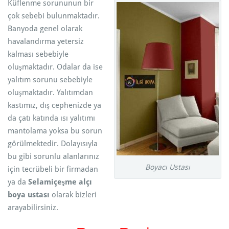
Küflenme sorununun bir
çok sebebi bulunmaktadır.
Banyoda genel olarak
havalandırma yetersiz
kalması sebebiyle
oluşmaktadır. Odalar da ise
yalıtım sorunu sebebiyle
oluşmaktadır. Yalıtımdan
kastımız, dış cephenizde ya
da çatı katında ısı yalıtımı
mantolama yoksa bu sorun
görülmektedir. Dolayısıyla
bu gibi sorunlu alanlarınız
Boyacı Ustası
için tecrübeli bir firmadan
ya da
Selamiçeşme alçı
boya ustası
olarak bizleri
arayabilirsiniz.